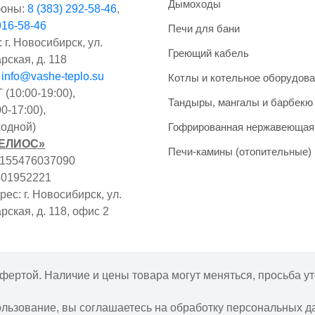
Дымоходы
оны:
8 (383) 292-58-46
,
916-58-46
Печи для бани
 г. Новосибирск, ул.
Греющий кабель
рская, д. 118
:
info@vashe-teplo.su
Котлы и котельное оборудов
(10:00-19:00),
Тандыры, мангалы и барбекю
0-17:00),
одной)
Гофрированная нержавеющая
ГЕЛИОС»
Печи-камины (отопительные)
1155476037090
401952221
ес: г. Новосибирск, ул.
рская, д. 118, офис 2
фертой. Наличие и цены товара могут меняться, просьба ут
ользование, вы соглашаетесь на обработку персональных д
Интернет-магазин "Ваше тепло" © | 2015 - 2026