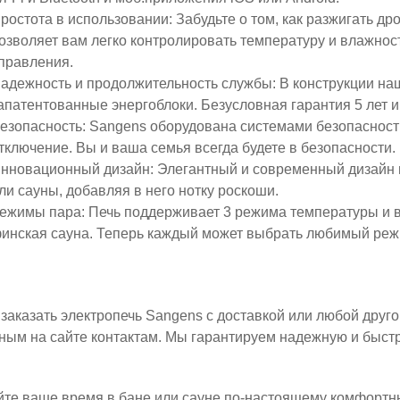
ростота в использовании: Забудьте о том, как разжигать дро
озволяет вам легко контролировать температуру и влажнос
правления.
адежность и продолжительность службы: В конструкции на
апатентованные энергоблоки. Безусловная гарантия 5 лет и
езопасность: Sangens оборудована системами безопасност
тключение. Вы и ваша семья всегда будете в безопасности.
нновационный дизайн: Элегантный и современный дизайн 
ли сауны, добавляя в него нотку роскоши.
ежимы пара: Печь поддерживает 3 режима температуры и вл
инская сауна. Теперь каждый может выбрать любимый режи
заказать электропечь Sangens с доставкой или любой друго
ным на сайте контактам. Мы гарантируем надежную и быстр
те ваше время в бане или сауне по-настоящему комфортн