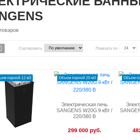
ЕКТРИЧЕСКИЕ БАННЫ
NGENS
товаров
Сортировать
Показать по
ъем парной 12 м3
Объем парной 20 м3
Объем па
Электрическая печь
Элект
SANGENS W20G 9 кВт /
SANGENS
220/380 В
299 000 руб.
48