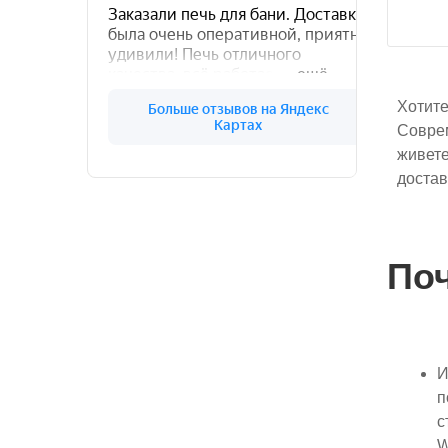
Хотите
Соврем
живете
достав
По
И
п
с
W