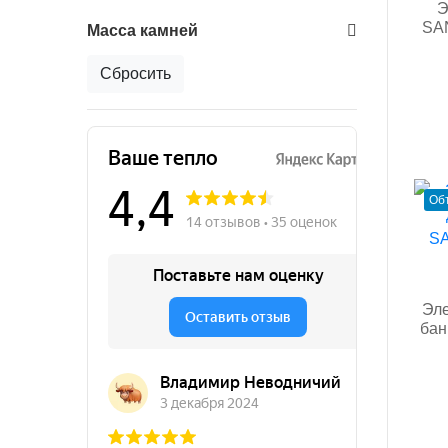
Э
SA
Масса камней
Сбросить
Об
Эле
бан