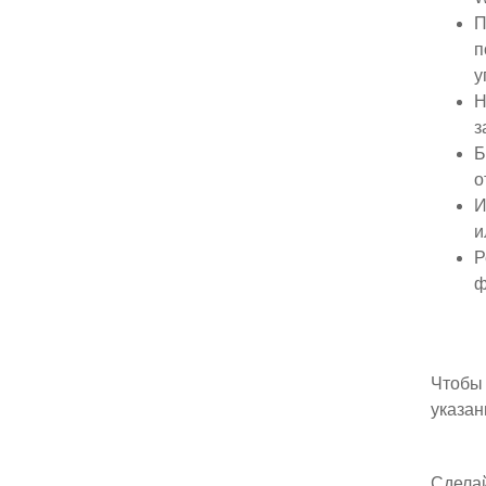
П
п
у
Н
з
Б
о
И
и
Р
ф
Чтобы 
указан
Сделай