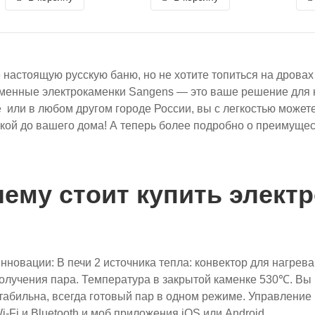
 настоящую русскую баню, но не хотите топиться на дров
енные электрокаменки Sangens — это ваше решение для к
 или в любом другом городе России, вы с легкостью можете
кой до вашего дома! А теперь более подробно о преимущест
чему стоит купить элек
нновации: В печи 2 источника тепла: конвектор для нагрев
олучения пара. Температура в закрытой каменке 530℃. Вы 
табильна, всегда готовый пар в одном режиме. Управление
i-Fi и Bluetooth и моб.приложения iOS или Android.