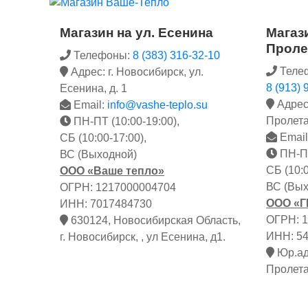
Магазин на ул. Есенина
Магази
Проле
Телефоны:
8 (383) 316-32-10
Теле
Адрес: г. Новосибирск, ул.
8 (913) 
Есенина, д. 1
Адрес:
Email:
info@vashe-teplo.su
Пролета
ПН-ПТ (10:00-19:00),
Email
СБ (10:00-17:00),
ПН-ПТ
ВС (Выходной)
СБ (10:0
ООО «Ваше тепло»
ВС (Вых
ОГРН: 1217000004704
ООО «
ИНН: 7017484730
ОГРН: 
630124, Новосибирская Область,
ИНН: 5
г. Новосибирск, , ул Есенина, д1.
Юр.адр
Пролета