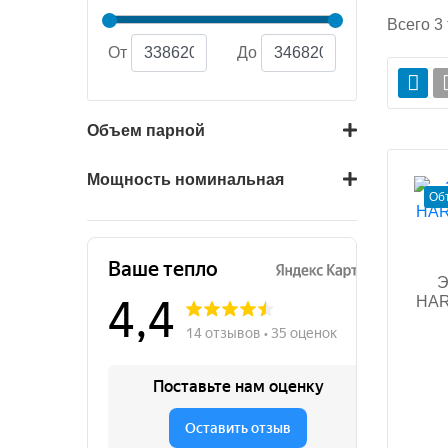
Всего
3
От
До
Объем парной
Мощность номинальная
Об
Э
HARV