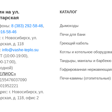
н на ул.
КАТАЛОГ
тарская
Дымоходы
фоны:
8 (383) 292-58-46
,
916-58-46
Печи для бани
 г. Новосибирск, ул.
Греющий кабель
рская, д. 118
:
info@vashe-teplo.su
Котлы и котельное оборудов
 (10:00-19:00),
Тандыры, мангалы и барбекю
0-17:00),
одной)
Гофрированная нержавеющая
ГЕЛИОС»
Печи-камины (отопительные)
1155476037090
401952221
ес: г. Новосибирск, ул.
рская, д. 118, офис 2