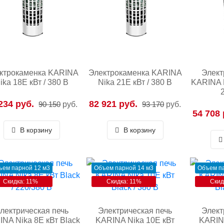
ктрокаменка KARINA
Электрокаменка KARINA
Элект
ika 18E кВт / 380 В
Nika 21E кВт / 380 В
KARINA N
234 руб.
82 921 руб.
90 150
руб.
93 170
руб.
54 708 
В корзину
В корзину
ъем парной 12 м3
Объем парной 14 м3
Объем па
Скидка: 11%
Скидка: 11%
Скид
лектрическая печь
Электрическая печь
Элект
NA Nika 8E кВт Black
KARINA Nika 10E кВт
KARIN