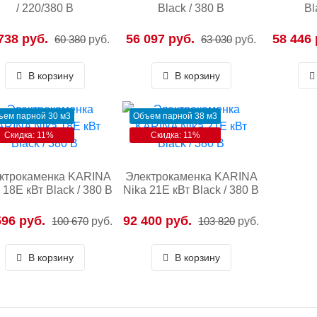
/ 220/380 В
Black / 380 В
Bl
738 руб.
56 097 руб.
58 446 
60 380
руб.
63 030
руб.
В корзину
В корзину
ъем парной 30 м3
Объем парной 38 м3
Скидка: 11%
Скидка: 11%
ктрокаменка KARINA
Электрокаменка KARINA
 18E кВт Black / 380 В
Nika 21E кВт Black / 380 В
596 руб.
92 400 руб.
100 670
руб.
103 820
руб.
В корзину
В корзину