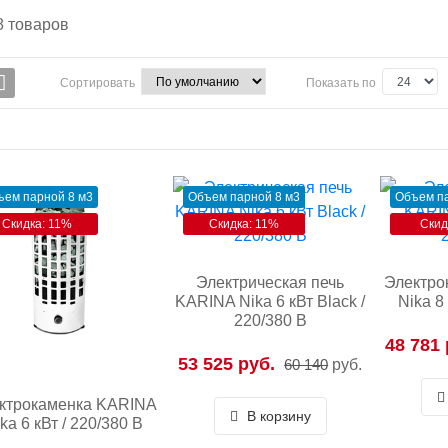
8
товаров
Сортировать
Показать по
ъем парной 8 м3
Объем парной 8 м3
Объем па
Скидка: 11%
Скидка: 11%
Скид
Электрическая печь
Электро
KARINA Nika 6 кВт Black /
Nika 8
220/380 В
48 781 
53 525 руб.
60 140
руб.
ктрокаменка KARINA
В корзину
ka 6 кВт / 220/380 В