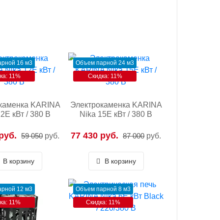
рной 16 м3
Объем парной 24 м3
ка: 11%
Скидка: 11%
каменка KARINA
Электрокаменка KARINA
2E кВт / 380 В
Nika 15E кВт / 380 В
руб.
77 430 руб.
59 050
руб.
87 000
руб.
В корзину
В корзину
рной 12 м3
Объем парной 8 м3
ка: 11%
Скидка: 11%