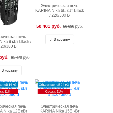
Электрическая печь
KARINA Nika 6E кВт Black
/ 220/380 В
50 401 руб.
56 630
руб.
рическая печь
В корзину
ika 8 кВт Black /
220/380 В
руб.
61 470
руб.
В корзину
рной 16 м3
Объем парной 24 м3
ка: 11%
Скидка: 11%
рическая печь
Электрическая печь
A Nika 12E кВт
KARINA Nika 15E кВт