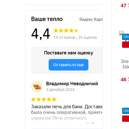
47 
Об
Эле
Ni
46 
Об