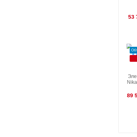
53 
Об
Эле
Nika
89 