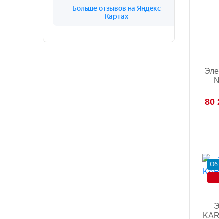
Эле
N
80 
Об
Э
KARI