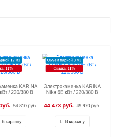
рной 12 м3
Объем парной 8 м3
ка: 11%
Скидка: 11%
каменка KARINA
Электрокаменка KARINA
 кВт / 220/380 В
Nika 6E кВт / 220/380 В
руб.
44 473 руб.
54 810
руб.
49 970
руб.
В корзину
В корзину