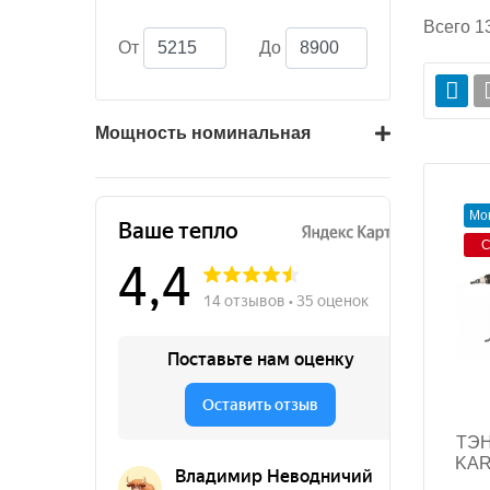
Всего
1
От
До
Мощность номинальная
Мо
С
ТЭН
KARI