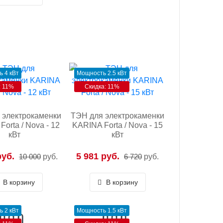
 4 кВт
Мощность 2.5 кВт
: 11%
Скидка: 11%
 электрокаменки
ТЭН для электрокаменки
orta / Nova - 12
KARINA Forta / Nova - 15
кВт
кВт
руб.
5 981 руб.
10 000
руб.
6 720
руб.
В корзину
В корзину
 2 кВт
Мощность 1.5 кВт