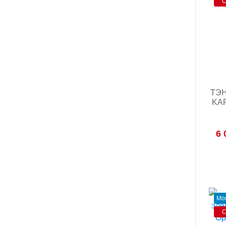
С
ТЭН
KAR
6 
Мо
С