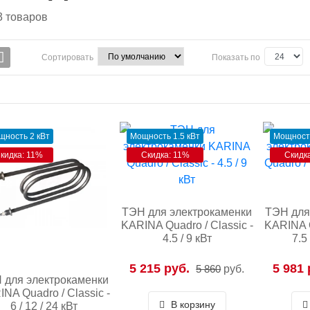
3
товаров
Сортировать
Показать по
щность 2 кВт
Мощность 1.5 кВт
Мощность
кидка: 11%
Скидка: 11%
Скидк
ТЭН для электрокаменки
ТЭН для
KARINA Quadro / Classic -
KARINA Q
4.5 / 9 кВт
7.5
5 215 руб.
5 981 
5 860
руб.
 для электрокаменки
NA Quadro / Classic -
В корзину
6 / 12 / 24 кВт