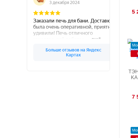
5 
Мощ
ТЭН
KAR
7 
Мо