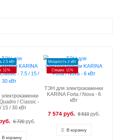
 2.5 кВт
Мощность 2 кВт
а: 11%
Скидка: 11%
ТЭН для электрокаменки
KARINA Forta / Nova - 6
 электрокаменки
кВт
uadro / Classic -
 / 15 / 30 кВт
7 574 руб.
8 510
руб.
руб.
6 720
руб.
В корзину
В корзину