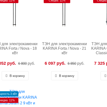
кидка: 11%
Скидка: 11%
Скидка
 для электрокаменки
ТЭН для электрокаменки
ТЭН для
INA Forta / Nova - 18
KARINA Forta / Nova - 21
KARINA 
кВт
кВт
Classi
052 руб.
6 097 руб.
7 325 
6 800
руб.
6 850
руб.
В корзину
В корзину
щность 3 кВт
кидка: 11%