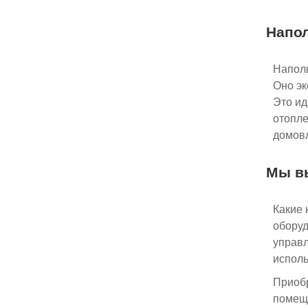
Напол
Наполь
Оно эк
Это ид
отопле
домовл
Мы в
Какие 
оборуд
управл
исполь
Приобр
помеще