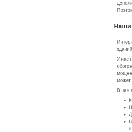
дополн
Поэтом
Наши
Интерн
зданий
У нас 
обогре
мощнее
может 
В чем 
К
Н
Д
В
п