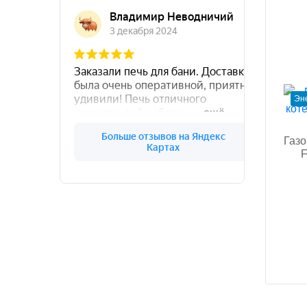
Эн
Газо
F