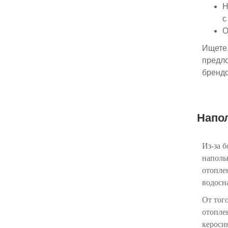
Н
с
О
Ищете,
предло
брендо
Напол
Из-за 
наполь
отопле
водосн
От тог
отоплен
кероси