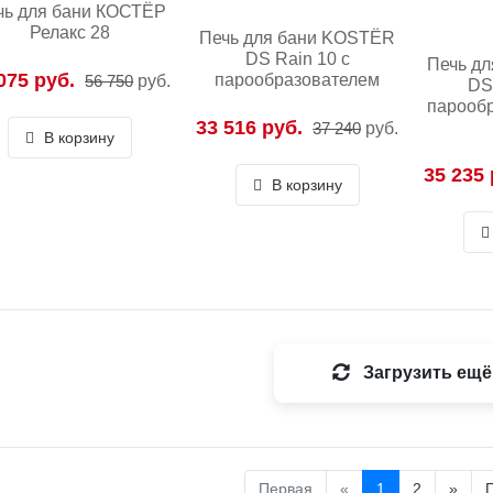
чь для бани КОСТЁР
Релакс 28
Печь для бани KOSTЁR
DS Rain 10 с
Печь д
075 руб.
парообразователем
56 750
руб.
DS
парообр
33 516 руб.
37 240
руб.
В корзину
35 235 
В корзину
Загрузить ещё
Первая
«
1
2
»