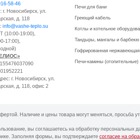
916-58-46
Печи для бани
 г. Новосибирск, ул.
Греющий кабель
рская, д. 118
:
info@vashe-teplo.su
Котлы и котельное оборудов
 (10:00-19:00),
Тандыры, мангалы и барбекю
0-17:00),
одной)
Гофрированная нержавеющая
ГЕЛИОС»
Печи-камины (отопительные)
1155476037090
401952221
ес: г. Новосибирск, ул.
рская, д. 118, офис 2
фертой. Наличие и цены товара могут меняться, просьба ут
ользование, вы соглашаетесь на обработку персональных д
Интернет-магазин "Ваше тепло" © | 2015 - 2026
рике. Заполняя формы, вы подтверждаете
согласие на обр
Политика в отношении обработки персональных данных