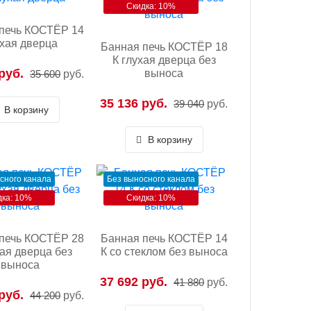
Скидка: 10%
печь КОСТЁР 14
ухая дверца
Банная печь КОСТЁР 18
К глухая дверца без
руб.
выноса
35 600
руб.
35 136 руб.
39 040
руб.
В корзину
В корзину
сного канала
Без выносного канала
дка: 10%
Скидка: 10%
печь КОСТЁР 28
Банная печь КОСТЁР 14
хая дверца без
К со стеклом без выноса
выноса
37 692 руб.
41 880
руб.
руб.
44 200
руб.