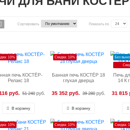
ЧИ ДЛЯ БАНИ КОСТЁР
Сортировать
Показать по
идка: 10%
Скидка: 10%
Без выно
Ски
нная печь КОСТЁР-
Банная печь КОСТЁР 18
Печь д
Релакс 18
глухая дверца
14 К 
116 руб.
35 352 руб.
31 815 
51 240
руб.
39 280
руб.
В корзину
В корзину
идка: 10%
Скидка: 10%
Скидка: 