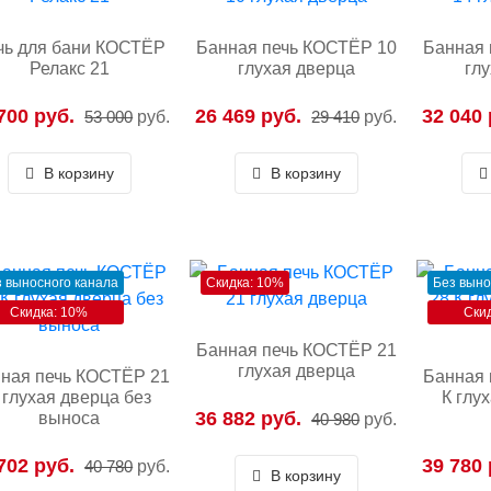
чь для бани КОСТЁР
Банная печь КОСТЁР 10
Банная 
Релакс 21
глухая дверца
гл
700 руб.
26 469 руб.
32 040 
53 000
руб.
29 410
руб.
В корзину
В корзину
з выносного канала
Скидка: 10%
Без выно
Скидка: 10%
Ски
Банная печь КОСТЁР 21
глухая дверца
ная печь КОСТЁР 21
Банная 
 глухая дверца без
К глу
36 882 руб.
выноса
40 980
руб.
702 руб.
39 780 
40 780
руб.
В корзину