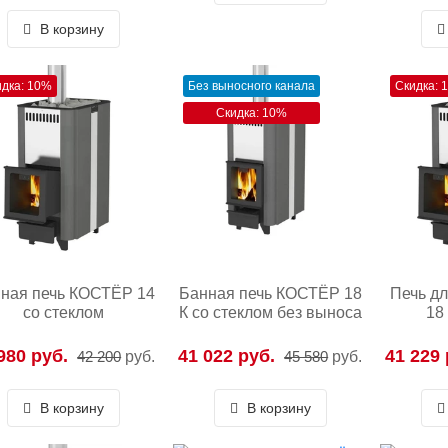
В корзину
идка: 10%
Без выносного канала
Скидка: 
Скидка: 10%
ная печь КОСТЁР 14
Банная печь КОСТЁР 18
Печь д
со стеклом
К со стеклом без выноса
18
980 руб.
41 022 руб.
41 229 
42 200
руб.
45 580
руб.
В корзину
В корзину