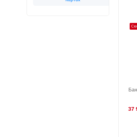
Ск
Бан
37 