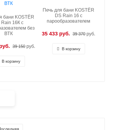
Печь для бани KOSTЁR
DS Rain 16 с
ля бани KOSTЁR
парообразователем
 Rain 16К с
азователем без
35 433 руб.
ВТК
39 370
руб.
руб.
39 150
руб.
В корзину
В корзину
Последняя