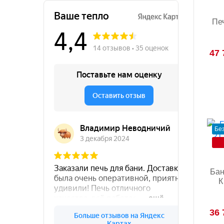
Пе
47 
Бе
Бан
К
36 