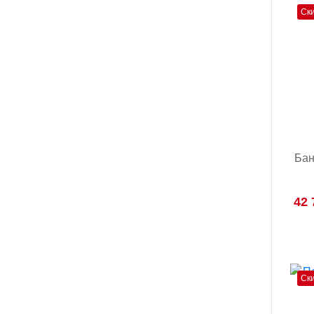
Ск
Бан
42 
Ск