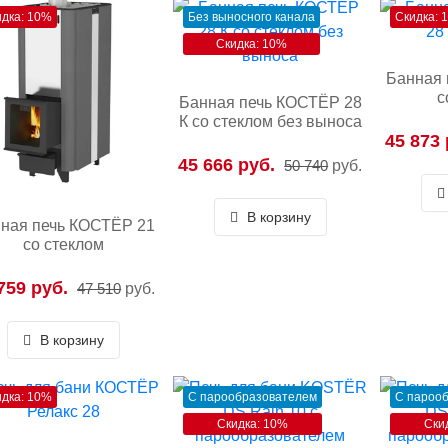
идка: 10%
Без выносного канала
Скидка: 
Скидка: 10%
Банная 
с
Банная печь КОСТЁР 28
К со стеклом без выноса
45 873 
45 666 руб.
50 740
руб.
В корзину
ная печь КОСТЁР 21
со стеклом
759 руб.
47 510
руб.
В корзину
идка: 10%
С парообразователем
С пароо
Скидка: 10%
Ски