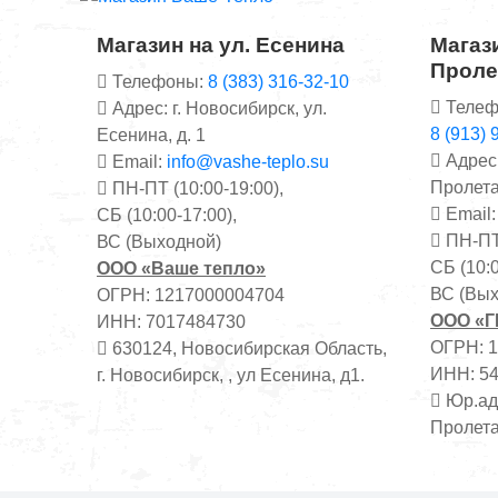
Магазин на ул. Есенина
Магази
Проле
Телефоны:
8 (383) 316-32-10
Телеф
Адрес: г. Новосибирск, ул.
8 (913) 
Есенина, д. 1
Адрес:
Email:
info@vashe-teplo.su
Пролета
ПН-ПТ (10:00-19:00),
Email
СБ (10:00-17:00),
ПН-ПТ 
ВС (Выходной)
СБ (10:0
ООО «Ваше тепло»
ВС (Вых
ОГРН: 1217000004704
ООО «
ИНН: 7017484730
ОГРН: 
630124, Новосибирская Область,
ИНН: 5
г. Новосибирск, , ул Есенина, д1.
Юр.адр
Пролета