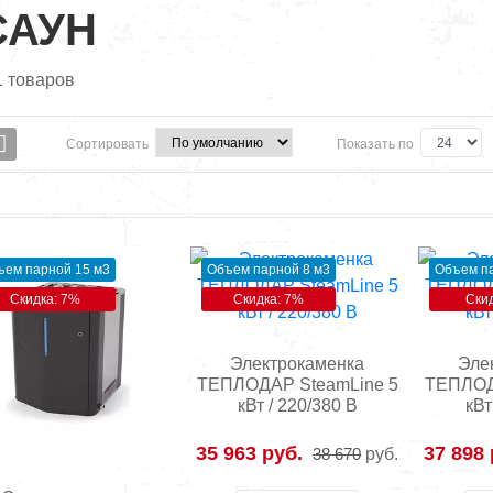
САУН
1
товаров
Сортировать
Показать по
ъем парной 15 м3
Объем парной 8 м3
Объем па
Скидка: 7%
Скидка: 7%
Ски
Электрокаменка
Эле
ТЕПЛОДАР SteamLine 5
ТЕПЛОД
кВт / 220/380 В
кВт
35 963 руб.
37 898 
38 670
руб.