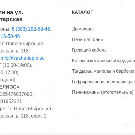
н на ул.
КАТАЛОГ
тарская
Дымоходы
оны:
8 (383) 292-58-46
,
916-58-46
Печи для бани
 г. Новосибирск, ул.
Греющий кабель
рская, д. 118
:
info@vashe-teplo.su
Котлы и котельное оборудов
(10:00-19:00),
Тандыры, мангалы и барбекю
0-17:00),
одной)
Гофрированная нержавеющая
ГЕЛИОС»
Печи-камины (отопительные)
1155476037090
401952221
ес: г. Новосибирск, ул.
рская, д. 118, офис 2