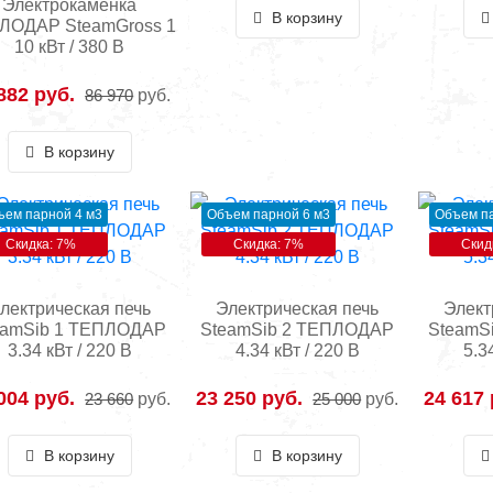
Электрокаменка
В корзину
ЛОДАР SteamGross 1
10 кВт / 380 В
882 руб.
86 970
руб.
В корзину
ъем парной 4 м3
Объем парной 6 м3
Объем па
Скидка: 7%
Скидка: 7%
Скид
лектрическая печь
Электрическая печь
Элект
eamSib 1 ТЕПЛОДАР
SteamSib 2 ТЕПЛОДАР
SteamS
3.34 кВт / 220 В
4.34 кВт / 220 В
5.3
004 руб.
23 250 руб.
24 617 
23 660
руб.
25 000
руб.
В корзину
В корзину