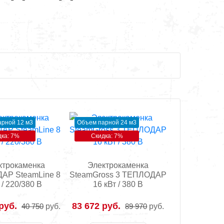
рной 12 м3
Объем парной 24 м3
дка: 7%
Скидка: 7%
ктрокаменка
Электрокаменка
АР SteamLine 8
SteamGross 3 ТЕПЛОДАР
 / 220/380 В
16 кВт / 380 В
руб.
83 672 руб.
40 750
руб.
89 970
руб.