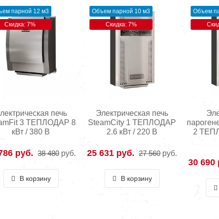
ъем парной 12 м3
Объем парной 10 м3
Объем па
Скидка: 7%
Скидка: 7%
Ски
лектрическая печь
Электрическая печь
Эле
amFit 3 ТЕПЛОДАР 8
SteamCity 1 ТЕПЛОДАР
пароген
кВт / 380 В
2.6 кВт / 220 В
2 ТЕПЛ
786 руб.
25 631 руб.
38 480
руб.
27 560
руб.
30 690 
В корзину
В корзину