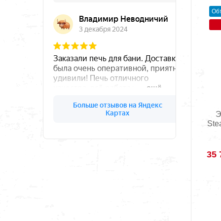
Об
Э
Ste
35 