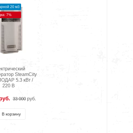
рной 20 м3
дка: 7%
ктрический
ератор SteamCity
ОДАР 5.3 кВт /
220 В
руб.
33 000
руб.
В корзину